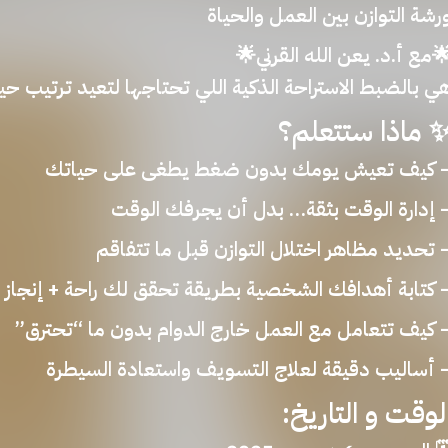
ورشة التوازن بين العمل والحيا
كية اللي تحتاجها لتعيد ترتيب حياتك وتسترجع هدوءك! 
✨ ماذا ستتعلم
– كيف تعيش يومك بدون ضغط يطغى على حيات
– إدارة الوقت بثقة… بدل أن يجرفك الوق
– تحديد مظاهر اختلال التوازن قبل ما تتفاق
– كتابة أهدافك الشخصية بطريقة تحقق لك راحة + إنجا
– كيف تتعامل مع العمل خارج الدوام بدون ما “تحترق
– أساليب دقيقة لعلاج التسويف واستعادة السيطر
الوقت و التاريخ