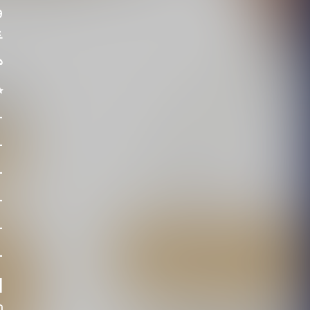
ة

؟
ك
ت
م
ز
”
ة
: