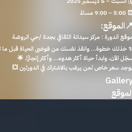
🗓 السبت – 6 ديسمبر 202
⏰ 5:00 – 9:00 م
📍الموقع
موقع الدورة : مركز سيدانة الثقافي بجدة /حي الروض
يوجد سعر خاص لمن يرغب بالاشتراك في الدورتين 
Galler
الموق