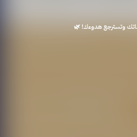
حياتك وتسترجع هدوءك! 🌿