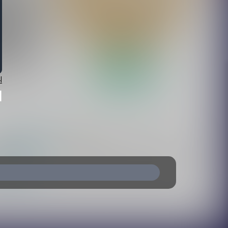
ا
ا
ا
ف
ف
ي