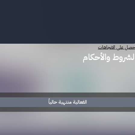
حصل على الاتجاهات
لشروط والأحكام
لتذاكر غير قابلة للاسترجاع أو التحويل بعد الشراء.
ي حال تأجيل أو إلغاء الدورة بقرار من الجهات المختصة تُطبَ
ي حال تغيّر الأحوال الجوية أو الظروف الطبيعية التي تؤدي إلى 
الفعالية منتهية حالياً
سمح‏ بالدخول لمن هم بعمر ‎١٨‏ عامًا فأكثر فقط.