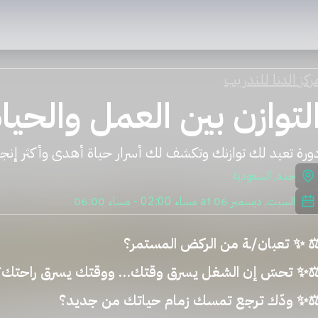
ركز الدنا للتدريب
لتوازن بين العمل والحيا
ورة تعيد لك توازنك وتكشف لك أسرار حياة أهدى وأكثر إنجازً
جدة
,
السعودية
السبت, ديسمبر 06
at
02:00 مساء
-
06:00 مساء
️ ✨ تعبان/ـة من الركض المستمر؟
️✨ تحسّ إن الشغل يسرق وقتك… ووقتك يسرق راحتك؟
️✨ ودّك ترجع تمسك زمام حياتك من جديد؟