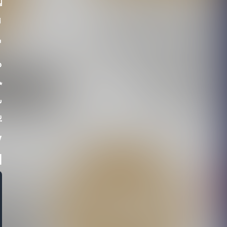
5
ساءً
:
ة

y
ع