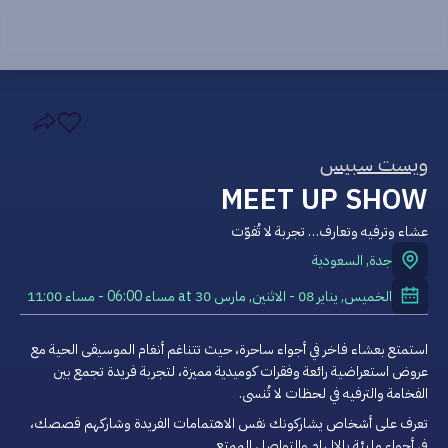
ويست سبيس
عشاء وترفيه وتعارف… تجربة لا تُفوّت
جدة
,
السعودية
الخميس, يناير 08 - الاثنين, مارس 30
at
06:00 مساء
-
11:00 مساء
استمتع بعشاء فاخر في أجواء ساحرة، حيث تتناغم أنغام الموسيقى الحية مع 
عروض استعراضية رائعة وفقرات كوميدية مميزة، لتجربة فريدة تجمع بين 
الفخامة والترفيه في لحظات لا تُنسى.
تعرف على أشخاص يشاركونك نفس الاهتمامات الفريدة وشاركهم قصصك، 
في أجواء مليئة بالإلهام والتواصل الممتع.